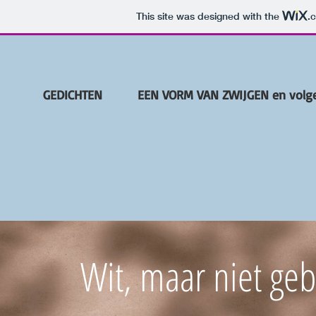
This site was designed with the
.
GEDICHTEN
EEN VORM VAN ZWIJGEN en volge
Wit, maar niet ge